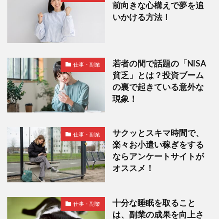
前向きな心構えで夢を追
いかける方法！
若者の間で話題の「NISA
仕事・副業
貧乏」とは？投資ブーム
の裏で起きている意外な
現象！
サクッとスキマ時間で、
仕事・副業
楽々お小遣い稼ぎをする
ならアンケートサイトが
オススメ！
十分な睡眠を取ること
仕事・副業
は、副業の成果を向上さ