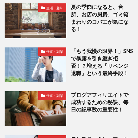
夏の季節になると、台
生活・趣味
所、お店の厨房、ゴミ箱
まわりのコバエが気にな
る！
「もう我慢の限界！」SNS
仕事・副業
で暴露＆引き継ぎ拒
否！？増える「リベンジ
退職」という最終手段！
ブログアフィリエイトで
仕事・副業
成功するための秘訣、毎
日の記事数の重要性！