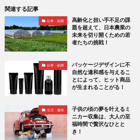
関連する記事
高齢化と担い手不足の課
仕事・副業
題を超えて、日本農業の
未来を切り開くための若
者たちの挑戦！
パッケージデザインに不
仕事・副業
自然な違和感を与えるこ
とによって、ヒット商品
が生まれることがる！
子供の頃の夢を叶えるミ
生活・趣味
ニカー収集は、大人の至
福時間で贅沢なひとと
き！