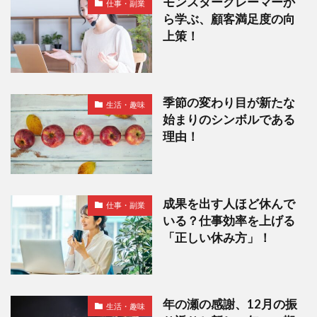
モンスタークレーマーか
仕事・副業
ら学ぶ、顧客満足度の向
上策！
季節の変わり目が新たな
生活・趣味
始まりのシンボルである
理由！
成果を出す人ほど休んで
仕事・副業
いる？仕事効率を上げる
「正しい休み方」！
年の瀬の感謝、12月の振
生活・趣味