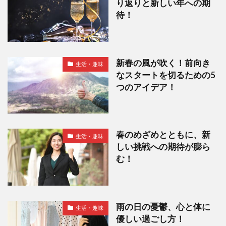
り返りと新しい年への期
待！
新春の風が吹く！前向き
生活・趣味
なスタートを切るための5
つのアイデア！
春のめざめとともに、新
生活・趣味
しい挑戦への期待が膨ら
む！
雨の日の憂鬱、心と体に
生活・趣味
優しい過ごし方！