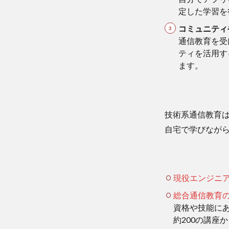
定した学習を
コミュニティ
通信教育を受
ティを活用す
ます。
技術系通信教育
自宅で学びなが
現役エンジニ
総合通信教育の
資格や技能に
約200の講座