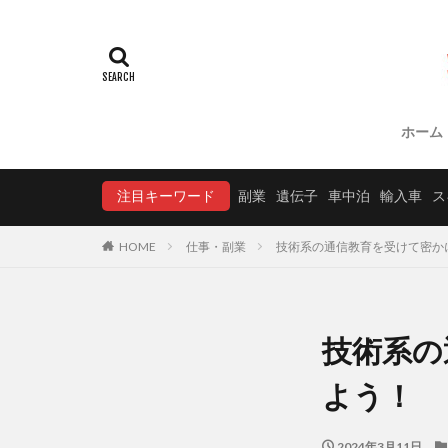
ホーム
注目キーワード
副業
遺伝子
車中泊
輸入車
ス
HOME
仕事・副業
技術系の通信教育を受けて密か
技術系の
よう！
2024年3月11日