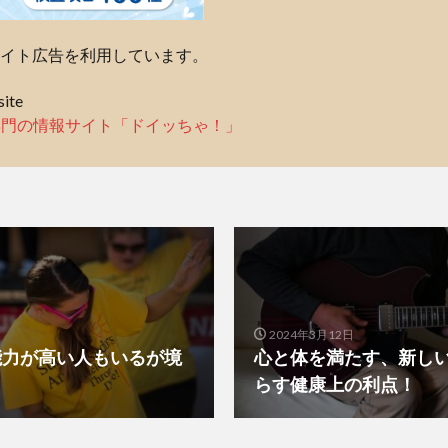
イト広告を利用しています。
ite
専門の情報サイト「ドイッちゃ！」
2024年3月12日
能力が高い人もいるが境
心と体を満たす、新し
？
らす健康上の利点！