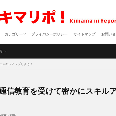
カテゴリー
プライバシーポリシー
サイトマップ
お問い合
生活・趣味
健康
食事
アウトドア
仕事・副業
サイエンス
スポーツ
クルマ・バイク
映画・ドラマ・アニメ
医療
ポエム
キル
にスキルアップしよう！
通信教育を受けて密かにスキル
仕事・副業