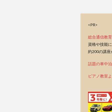
<PR>
総合通信教育
資格や技能に
約200の講
話題の車中泊
ピアノ教室よ