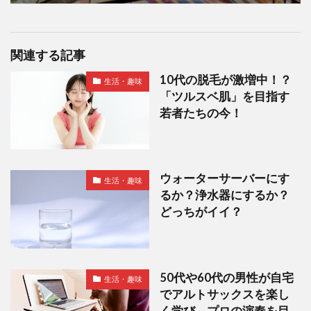
関連する記事
10代の脱毛が激増中！？
生活・趣味
「ツルスベ肌」を目指す
若者たちの今！
ウォーターサーバーにす
生活・趣味
るか？浄水器にするか？
どっちがイイ？
50代や60代の男性が自宅
生活・趣味
でアルトサックスを楽し
く学び、プロの演奏を目