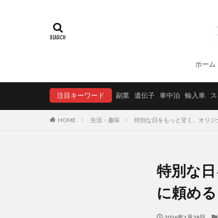
ホーム
注目キーワード
副業
遺伝子
車中泊
輸入車
ス
HOME
生活・趣味
特別な日をもっと甘く。オリジナ
特別な日
に頼める「
2026年1月28日