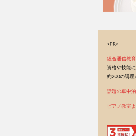
<PR>
総合通信教育
資格や技能に
約200の講
話題の車中泊
ピアノ教室よ