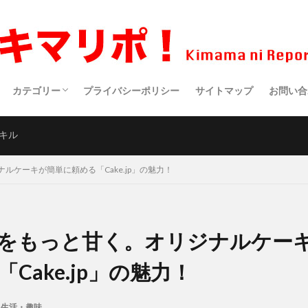
カテゴリー
プライバシーポリシー
サイトマップ
お問い合
生活・趣味
健康
食事
アウトドア
仕事・副業
サイエンス
スポーツ
クルマ・バイク
映画・ドラマ・アニメ
医療
ポエム
キル
ルケーキが簡単に頼める「Cake.jp」の魅力！
をもっと甘く。オリジナルケー
Cake.jp」の魅力！
生活・趣味