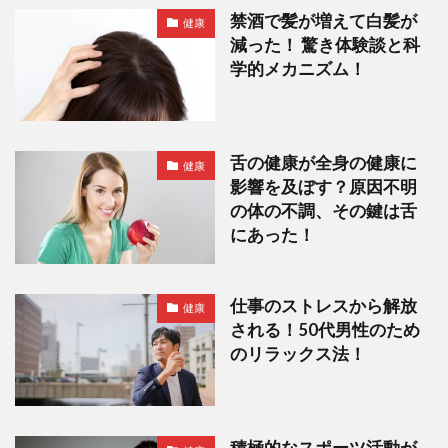
禁酒で髪が増えて白髪が
健康
減った！ 驚き体験談と科
学的メカニズム！
舌の健康が全身の健康に
健康
影響を及ぼす？原因不明
の体の不調、その鍵は舌
にあった！
仕事のストレスから解放
健康
される！50代男性のため
のリラックス法！