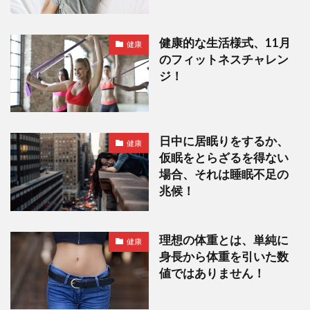
健康的な生活様式、11月
健康
のフィットネスチャレン
ジ！
日中に居眠りをするか、
健康
仮眠をとらざるを得ない
場合、それは睡眠不足の
兆候！
理想の体重とは、単純に
健康
身長から体重を引いた数
値ではありません！