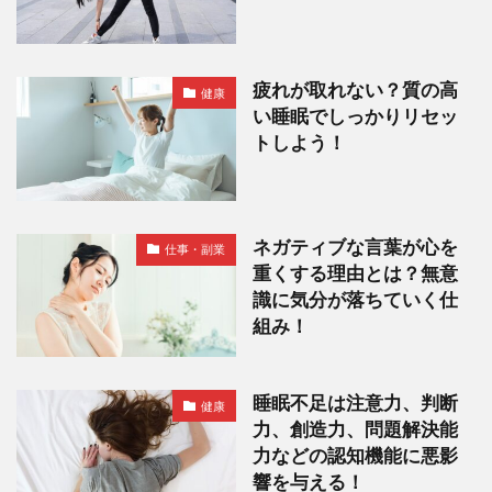
疲れが取れない？質の高
健康
い睡眠でしっかりリセッ
トしよう！
ネガティブな言葉が心を
仕事・副業
重くする理由とは？無意
識に気分が落ちていく仕
組み！
睡眠不足は注意力、判断
健康
力、創造力、問題解決能
力などの認知機能に悪影
響を与える！