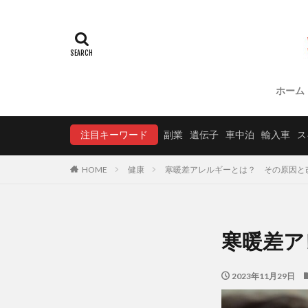
ホーム
注目キーワード
副業
遺伝子
車中泊
輸入車
ス
HOME
健康
寒暖差アレルギーとは？ その原因と
寒暖差ア
2023年11月29日