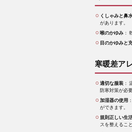
くしゃみと鼻
があります。
喉のかゆみ
：
目のかゆみと
寒暖差ア
適切な服装
：
防寒対策が必
加湿器の使用
ができます。
規則正しい生
スを整えるこ