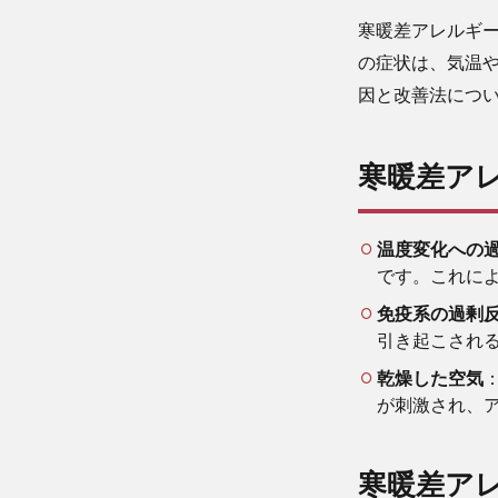
寒暖差アレルギ
の症状は、気温
因と改善法につ
寒暖差ア
温度変化への
です。これに
免疫系の過剰
引き起こされ
乾燥した空気
が刺激され、
寒暖差ア