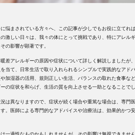
ーに悩まされている方々へ、この記事が少しでもお役に立てれ
暖の激しい日々は、我々の体にとって挑戦であり、特にアレル
、その影響が顕著です。
寒暖差アレルギーの原因や症状について詳しく解説しましたが
点を当て、日常生活で取り入れられるシンプルで実践的なアド
装や加湿器の活用、規則正しい生活、バランスの取れた食事な
ギーの症状を和らげ、生活の質を向上させる一助となることで
状況は異なりますので、症状が続く場合や重篤な場合は、専門
ます。医師による専門的なアドバイスや治療法は、効果的かつ
ーは一過性なものかもしれませんが、その影響は無視できませ