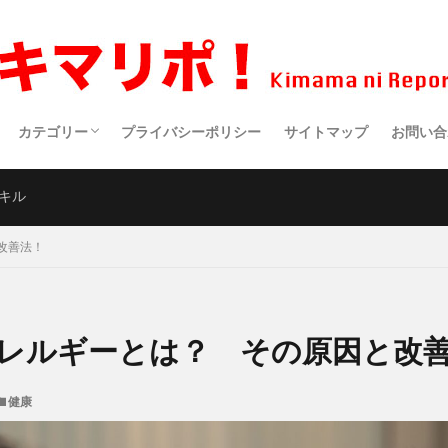
カテゴリー
プライバシーポリシー
サイトマップ
お問い合
生活・趣味
健康
食事
アウトドア
仕事・副業
サイエンス
スポーツ
クルマ・バイク
映画・ドラマ・アニメ
医療
ポエム
キル
改善法！
レルギーとは？ その原因と改
健康