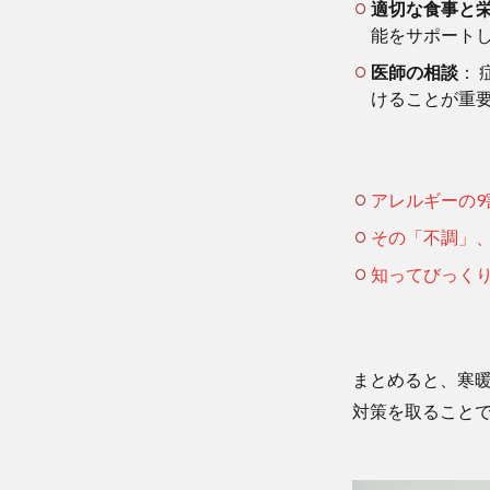
適切な食事と
能をサポート
医師の相談
：
けることが重
アレルギーの9
その「不調」、
知ってびっくり
まとめると、寒
対策を取ること