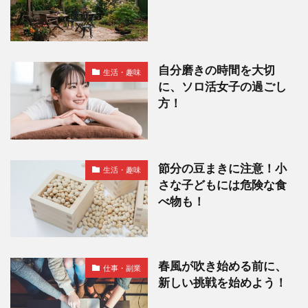
自分磨きの時間を大切
生活・趣味
に、ソロ活女子の過ごし
方！
節分の豆まきに注意！小
生活・趣味
さな子どもには危険な食
べ物も！
春風が吹き始める前に、
仕事・副業
新しい挑戦を始めよう！