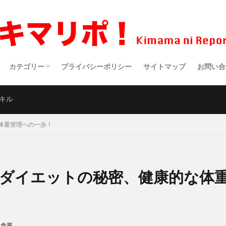
カテゴリー
プライバシーポリシー
サイトマップ
お問い合
生活・趣味
健康
食事
アウトドア
仕事・副業
サイエンス
スポーツ
クルマ・バイク
映画・ドラマ・アニメ
医療
ポエム
キル
体重管理への一歩！
ダイエットの秘密、健康的な体
食事