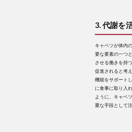
3. 代謝
キャベツが体内
要な要素の一つ
させる働きを持
促進されると考
機能をサポート
に食事に取り入
ように、キャベ
重な手段として