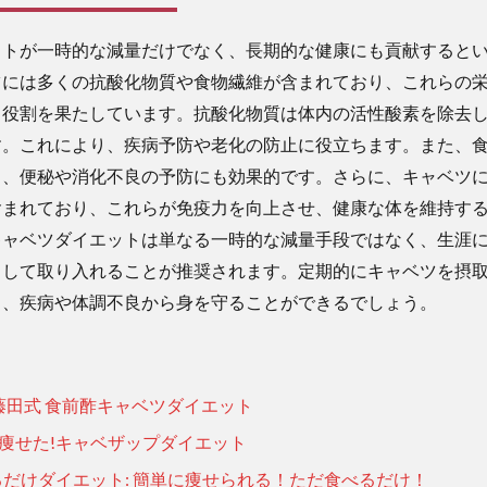
ットが一時的な減量だけでなく、長期的な健康にも貢献すると
ツには多くの抗酸化物質や食物繊維が含まれており、これらの
る役割を果たしています。抗酸化物質は体内の活性酸素を除去
す。これにより、疾病予防や老化の防止に役立ちます。また、
し、便秘や消化不良の予防にも効果的です。さらに、キャベツ
含まれており、これらが免疫力を向上させ、健康な体を維持す
キャベツダイエットは単なる一時的な減量手段ではなく、生涯
として取り入れることが推奨されます。定期的にキャベツを摂
し、疾病や体調不良から身を守ることができるでしょう。
藤田式 食前酢キャベツダイエット
ロ痩せた!キャベザップダイエット
だけダイエット: 簡単に痩せられる！ただ食べるだけ！