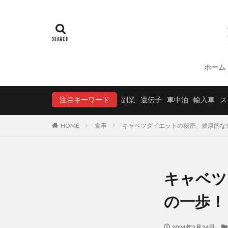
ホーム
注目キーワード
副業
遺伝子
車中泊
輸入車
ス
HOME
食事
キャベツダイエットの秘密、健康的な
キャベツ
の一歩！
2024年2月26日