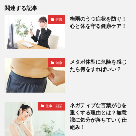
関連する記事
梅雨のうつ症状を防ぐ！
健康
心と体を守る健康ケア！
メタボ体型に危険を感じ
健康
たら何をすればいい？
ネガティブな言葉が心を
仕事・副業
重くする理由とは？無意
識に気分が落ちていく仕
組み！