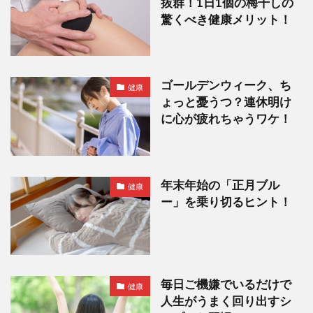
抜群！1日1個の梅干しの
驚くべき健康メリット！
ゴールデンウィーク、ち
健康
ょっと憂うつ？連休明け
に心が疲れちゃうワケ！
年末年始の「正月ブル
健康
ー」を乗り切るヒント！
毎日ご機嫌でいるだけで
健康
人生がうまく回り出すシ