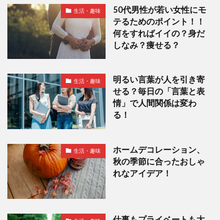
50代男性が若い女性にモ
生活・趣味
テるためのポイント！！
何をすればイイの？身だ
しなみ？痩せる？
明るい言葉が人を引き寄
生活・趣味
せる？毎日の「言葉と表
情」で人間関係は変わ
る！
ホームデコレーション、
生活・趣味
秋の季節に合ったおしゃ
れなアイデア！
仕事もプライベートも大