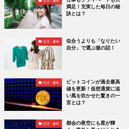
生活・趣味
満足！充実した毎日の秘
訣とは？
似合うよりも「なりたい
生活・趣味
自分」で選ぶ服の話！
ビットコインが過去最高
生活・趣味
値を更新！仮想通貨に追
い風を吹かせた驚きの一
言とは？
都会の夜空にも星が輝
生活・趣味