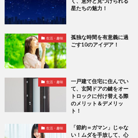
く、意外と見つけられる
星たちの魅力！
孤独な時間を有意義に過
生活・趣味
ごす10のアイデア！
一戸建て住宅に住んでい
生活・趣味
て、玄関ドアの鍵をオー
トロックに付け替える際
のメリット＆デメリッ
ト！
「節約＝ガマン」じゃな
生活・趣味
い！ムダを手放して、心