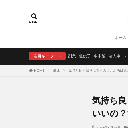
ホーム
注目キーワード
副業
遺伝子
車中泊
輸入車
ス
HOME
健康
気持ち良く眠りに着くのに、お酒は飲
気持ち良
いいの？
2023年8月25日