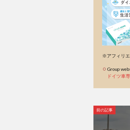
※アフィリエ
Group webs
ドイツ車
前の記事