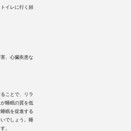
にトイレに行く頻
障害、心臓疾患な
。
することで、リラ
取が睡眠の質を低
な睡眠を促進する
良いでしょう。睡
ます。