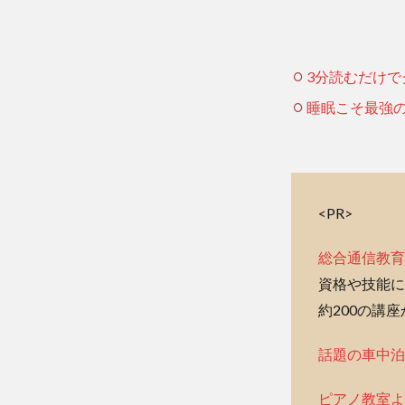
3分読むだけで
睡眠こそ最強
<PR>
総合通信教育
資格や技能に
約200の講
話題の車中泊
ピアノ教室よ