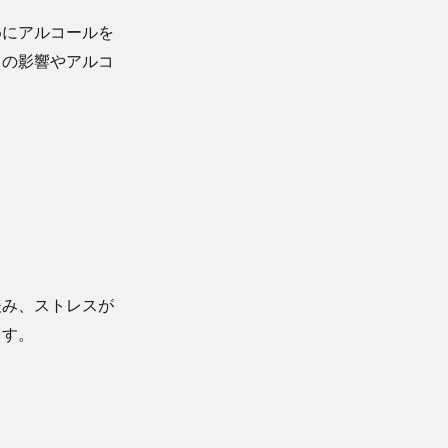
めにアルコールを
との影響やアルコ
緩み、ストレスが
ます。