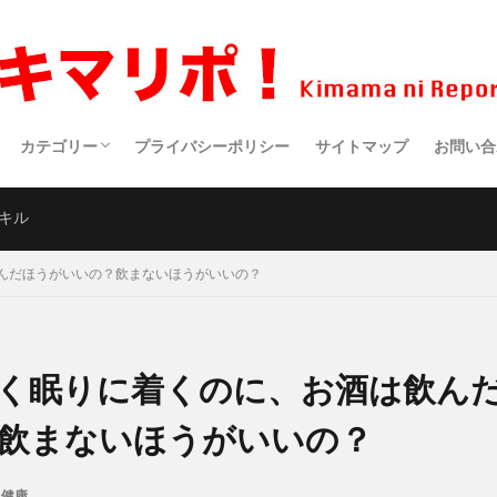
カテゴリー
プライバシーポリシー
サイトマップ
お問い合
生活・趣味
健康
食事
アウトドア
仕事・副業
サイエンス
スポーツ
クルマ・バイク
映画・ドラマ・アニメ
医療
ポエム
キル
んだほうがいいの？飲まないほうがいいの？
く眠りに着くのに、お酒は飲ん
飲まないほうがいいの？
健康