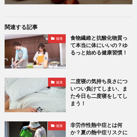
関連する記事
食物繊維と抗酸化物質っ
健康
て本当に体にいいの？ゆ
るっと始める健康習慣！
二度寝の気持ち良さにつ
健康
いつい負けてしまい、ま
た今日も二度寝をしてし
まう！
非労作性熱中症とは何
健康
か？夏の熱中症リスクに