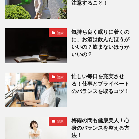
注意すること！
気持ち良く眠りに着くの
健康
に、お酒は飲んだほうが
いいの？飲まないほうが
いいの？
忙しい毎日を充実させ
健康
る！仕事とプライベート
のバランスを取るコツ！
梅雨の間も健康美人！心
健康
身のバランスを整える方
法！