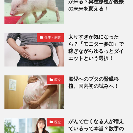
が来る？異種移植が医療
の未来を変える！
太りすぎが気になった
仕事・副業
ら？「モニター参加」で
稼ぎながらゆるっとダイ
エットという選択！
胎児へのブタの腎臓移
医療
植、国内初の試みへ！
がんで亡くなる人が増え
医療
ているって本当？数字の