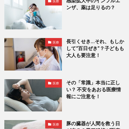
感染拡大中のインフルエ
医療
ンザ、薬は足りるの？
長引くせき…それ、もしか
医療
して“百日ぜき”？子どもも
大人も要注意！
その「常識」本当に正し
医療
い？ 不安をあおる医療情
報にご注意を！
豚の臓器が人間を救う日
医療