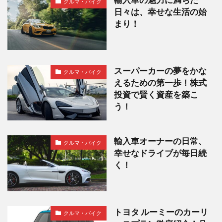
輸入車の魅力に満ちた
クルマ・バイク
日々は、幸せな生活の始
まり！
スーパーカーの夢をかな
クルマ・バイク
えるための第一歩！株式
投資で賢く資産を築こ
う！
輸入車オーナーの日常、
クルマ・バイク
幸せなドライブが毎日続
く！
トヨタ ルーミーのカーリ
クルマ・バイク