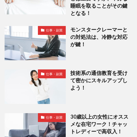
睡眠を取ることがその鍵
となる！
モンスタークレーマーと
仕事・副業
の対処法は、冷静な対応
が鍵！
技術系の通信教育を受け
仕事・副業
て密かにスキルアップし
よう！
30歳以上の女性にオスス
仕事・副業
メな在宅ワーク！チャッ
トレディーで高収入！