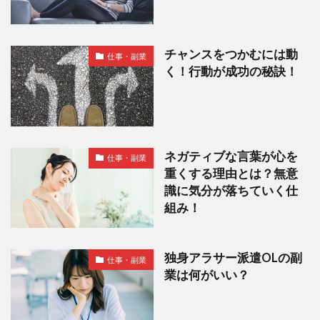
チャンスをつかむには動
仕事・副業
く！行動が成功の秘訣！
ネガティブな言葉が心を
仕事・副業
重くする理由とは？無意
識に気分が落ちていく仕
組み！
独身アラサー派遣OLの副
仕事・副業
業は何がいい？