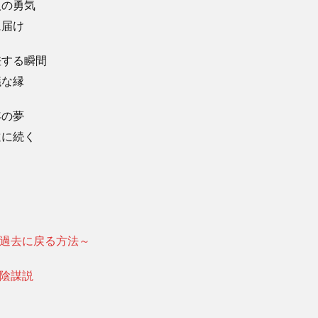
人の勇気
に届け
差する瞬間
議な縁
年の夢
遠に続く
～過去に戻る方法～
ル陰謀説