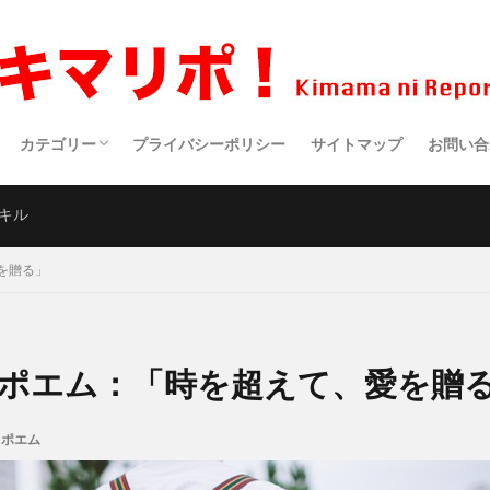
カテゴリー
プライバシーポリシー
サイトマップ
お問い合
生活・趣味
健康
食事
アウトドア
仕事・副業
サイエンス
スポーツ
クルマ・バイク
映画・ドラマ・アニメ
医療
ポエム
キル
を贈る」
ポエム：「時を超えて、愛を贈
ポエム