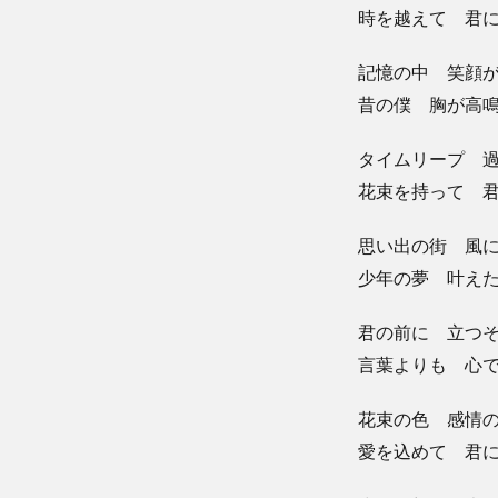
時を越えて 君
記憶の中 笑顔
昔の僕 胸が高
タイムリープ 
花束を持って 
思い出の街 風
少年の夢 叶え
君の前に 立つ
言葉よりも 心
花束の色 感情
愛を込めて 君