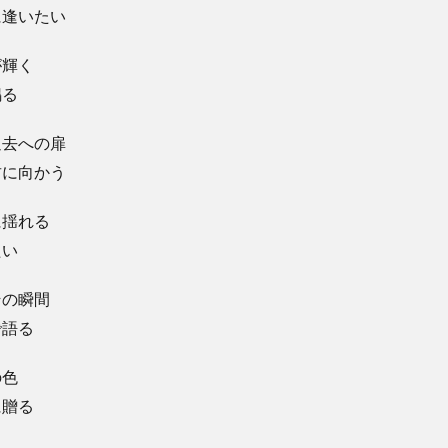
に逢いたい
が輝く
鳴る
過去への扉
君に向かう
に揺れる
たい
その瞬間
で語る
の色
に贈る