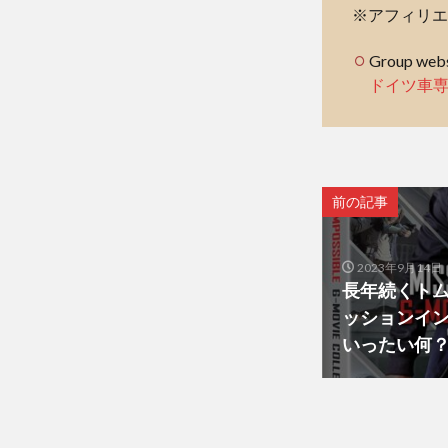
※アフィリエ
Group webs
ドイツ車
前の記事
2023年9月14日
長年続くト
ッションイ
いったい何