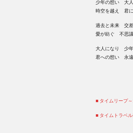
少年の想い 大
時空を越え 君
過去と未来 交
愛が紡ぐ 不思
大人になり 少
君への想い 永
■ タイムリープ
■ タイムトラベ