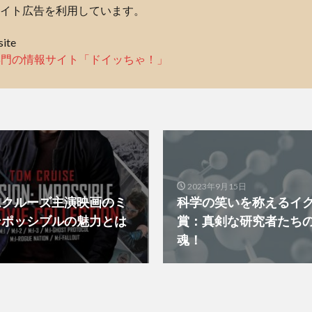
イト広告を利用しています。
ite
専門の情報サイト「ドイッちゃ！」
2023年9月15日
ムクルーズ主演映画のミ
科学の笑いを称えるイ
ンポッシブルの魅力とは
賞：真剣な研究者たち
？
魂！