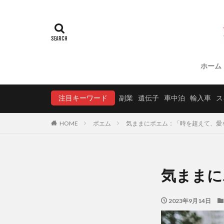
ホーム
注目キーワード
副業
遺伝子
車中泊
輸入車
ス
HOME
ポエム
気ままにポエム：「時を超えて、愛
気ままに
2023年9月14日