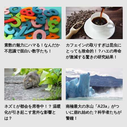
素数の魅力にハマる！なんだか
カフェインの取りすぎは昆虫に
不思議で面白い数字たち！
とっても致命的！？ハエの寿命
が激減する驚きの研究結果！
ネズミが都会を席巻中！？ 温暖
南極最大の氷山「A23a」がつ
化が引き起こす意外な影響と
いに崩れ始めた？科学者たちが
は？
警鐘！